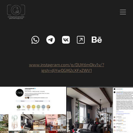
www.instagram.com/p/DUXtlmOkv1v/?
igsh=djYwOGM2cXFxZWV1