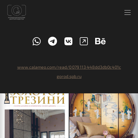
www.calameo.com/read/0 079 113 448dd3db0c401c
gorod.spb.ru