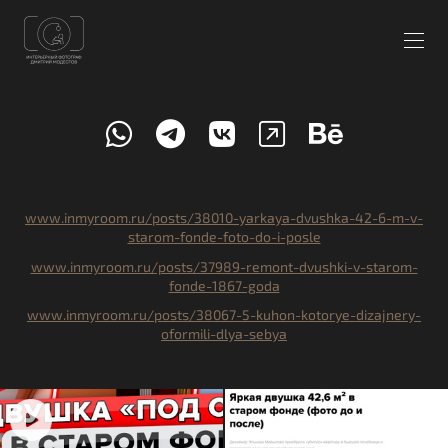
www.inmyroom.ru/posts/38010-yarkaya-dvushka-42-6-m-v-
starom-fonde-foto-do-i-posle
www.inmyroom.ru/posts/37989-remont-dvushki-v-starom-
fonde-1867-goda
www.inmyroom.ru/posts/38067-5-kuhon-kotorye-dizajnery-
oformili-dlya-sebya